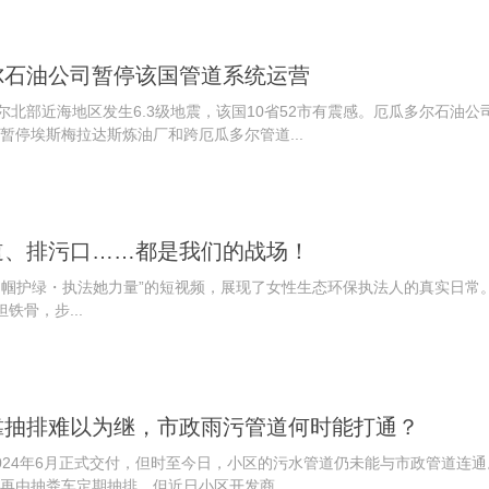
尔石油公司暂停该国管道系统运营
尔北部近海地区发生6.3级地震，该国10省52市有震感。厄瓜多尔石油公
暂停埃斯梅拉达斯炼油厂和跨厄瓜多尔管道...
道、排污口……都是我们的战场！
“巾帼护绿・执法她力量”的短视频，展现了女性生态环保执法人的真实日常
铁骨，步...
靠抽排难以为继，市政雨污管道何时能打通？
024年6月正式交付，但时至今日，小区的污水管道仍未能与市政管道连
再由抽粪车定期抽排。但近日小区开发商...