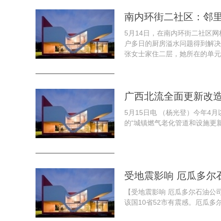
南内环街二社区：邻里
5月14日，在南内环街二社区
户多日的厨房溢水问题得到解决
张女士家住二层，她所在的单元楼
广西北流全面更新改
5月15日电 （杨光登）今年4
的“城镇燃气老化管道和设施更新改
受地震影响 厄瓜多尔
【受地震影响 厄瓜多尔石油公
该国10省52市有震感。厄瓜多