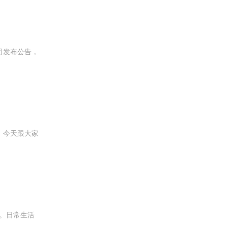
司发布公告，
。今天跟大家
通。日常生活