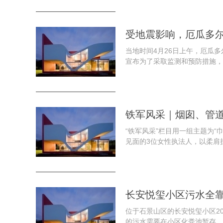
受地震影响，厄瓜多
当地时间4月26日上午，厄瓜多
宣布为了采取监测和预防措施，
铁军风采｜烟囱、管
“铁军风采”栏目用一组主题为
见面的3位女性执法人，以柔肩担
长安悦玺小区污水全
位于石景山区的长安悦玺小区2
的污水需要在小区化粪池暂存，