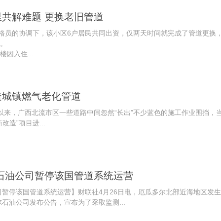
共解难题 更换老旧管道
网格员的协调下，该小区6户居民共同出资，仅两天时间就完成了管道更换
。
因入住...
造城镇燃气老化管道
月以来，广西北流市区一些道路中间忽然“长出”不少蓝色的施工作业围挡，
造”项目进...
石油公司暂停该国管道系统运营
司暂停该国管道系统运营】财联社4月26日电，厄瓜多尔北部近海地区发生6
尔石油公司发布公告，宣布为了采取监测...