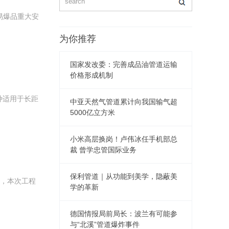
易爆品重大安
为你推荐
国家发改委：完善成品油管道运输
价格形成机制
种适用于长距
中亚天然气管道累计向我国输气超
5000亿立方米
小米高层换岗！卢伟冰任手机部总
裁 曾学忠管国际业务
保利管道｜从功能到美学，隐蔽美
，本次工程
学的革新
德国情报局前局长：波兰有可能参
与“北溪”管道爆炸事件